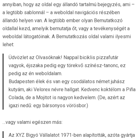
annyiban, hogy az oldal egy állandó tartalmú bejegyzés, ami –
a legtöbb sablonnál – a weboldal navigációs részében
állandó helyen van. A legtöbb ember olyan Bemutatkozó
oldallal kezd, amelyik bemutatja őt, vagy a tevékenységét a
weboldal látogatóinak. A Bemutatkozás oldal valami ilyesmi
lehet:
Üdvözlet az Olvasóknak! Nappal biciklis pizzafutár
vagyok, éjszaka pedig egy törekvő színész-tanonc, ez
pedig az én weboldalam.
Budapesten élek és van egy csodálatos német juhász
kutyám, aki Velorex névre hallgat. Kedvenc koktélom a Piña
Colada, de a Mojitot is nagyon kedvelem. (De, azért az
igazi nedű: egy bársonyos vörösbor.)
…vagy valami egészen más:
Az XYZ Bigyó Vállalatot 1971-ben alapították, azóta gyártja